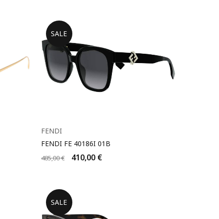
SALE
FENDI
FENDI FE 40186I 01B
410,00
€
485,00
€
SALE