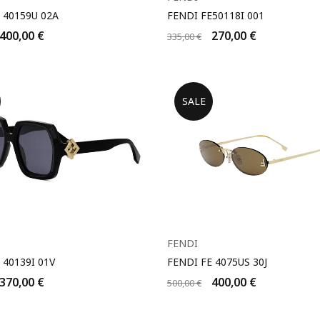
 40159U 02A
FENDI FE50118Ι 001
400,00
€
270,00
€
335,00
€
SALE
FENDI
 40139I 01V
FENDI FE 4075US 30J
370,00
€
400,00
€
500,00
€