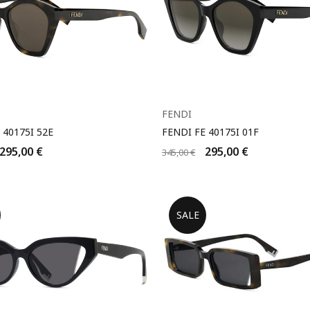
FENDI
 40175I 52E
FENDI FE 40175I 01F
295,00
€
295,00
€
345,00
€
SALE