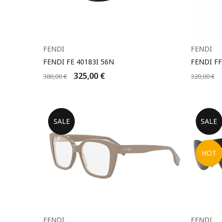
FENDI
FENDI
FENDI FE 40183I 56N
FENDI FF
325,00
€
380,00
€
320,00
€
SALE
SALE
HOT
FENDI
FENDI