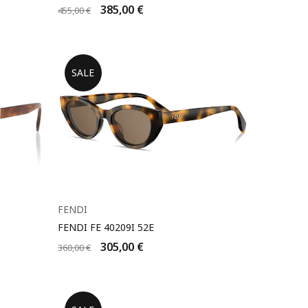
385,00
€
455,00
€
SALE
FENDI
FENDI FE 40209I 52E
305,00
€
360,00
€