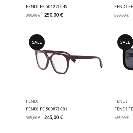
FENDI FE 50127I 045
FENDI FE
250,00
€
300,00
€
500,00
€
SALE
SALE
FENDI
FENDI
FENDI FE 50087I 081
FENDI FE
245,00
€
305,00
€
465,00
€