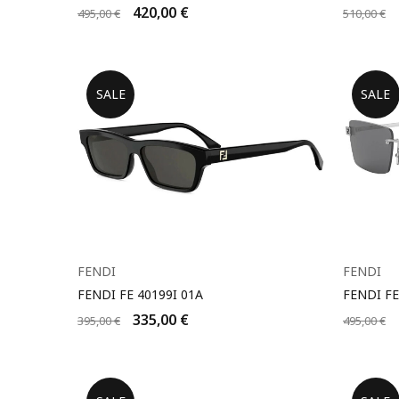
420,00
€
495,00
€
510,00
€
SALE
SALE
FENDI
FENDI
FENDI FE 40199I 01A
FENDI FE
335,00
€
395,00
€
495,00
€