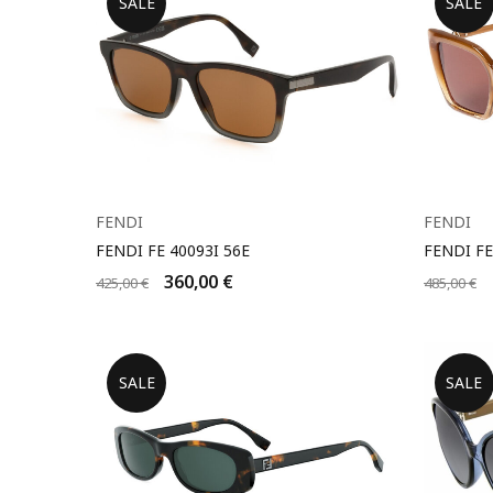
SALE
SALE
FENDI
FENDI
FENDI FE 40093I 56E
FENDI FE
360,00
€
425,00
€
485,00
€
SALE
SALE