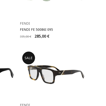
FENDI
FENDI FE 50086I 095
285,00
€
335,00
€
SALE
FENDI