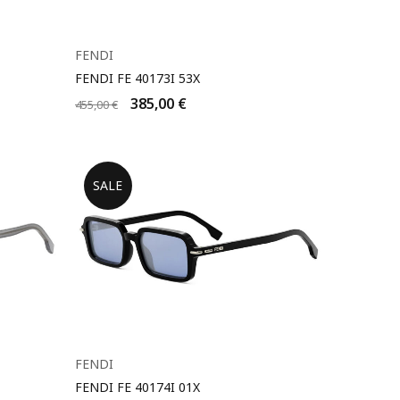
FENDI
FENDI FE 40173I 53X
385,00
€
455,00
€
SALE
FENDI
FENDI FE 40174I 01Χ