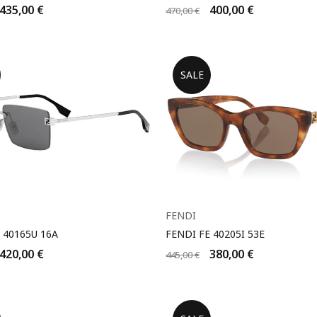
435,00
€
400,00
€
470,00
€
SALE
FENDI
 40165U 16A
FENDI FE 40205I 53E
420,00
€
380,00
€
445,00
€