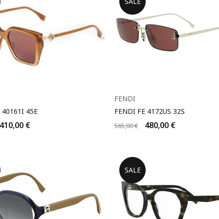
SALE
FENDI
 40161I 45E
FENDI FE 4172US 32S
410,00
€
480,00
€
565,00
€
SALE