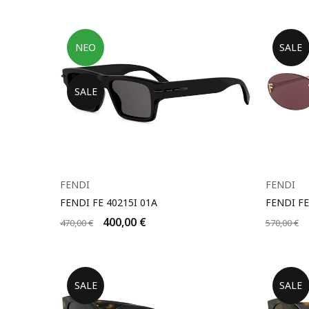
ΝΈΟ
SALE
SALE
FENDI
FENDI
FENDI FE 40215I 01A
FENDI FE
400,00
€
470,00
€
570,00
€
SALE
SALE