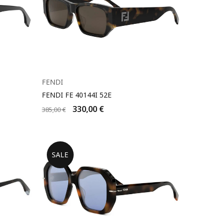
FENDI
FENDI FE 40144I 52E
330,00
€
385,00
€
SALE