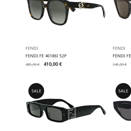
FENDI
FENDI
FENDI FE 40186I 52P
FENDI FE
410,00
€
485,00
€
345,00
€
SALE
SALE