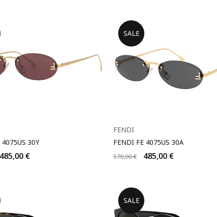
SALE
FENDI
 4075US 30Y
FENDI FE 4075US 30A
485,00
€
485,00
€
570,00
€
SALE