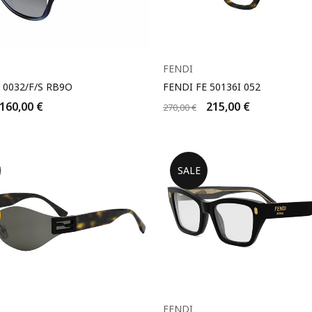
FENDI
 0032/F/S RB9O
FENDI FE 50136I 052
160,00
€
215,00
€
270,00
€
SALE
FENDI