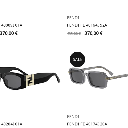
FENDI
 40009I 01A
FENDI FE 40164I 52A
370,00
€
370,00
€
435,00
€
SALE
FENDI
 40204I 01A
FENDI FE 40174I 20A