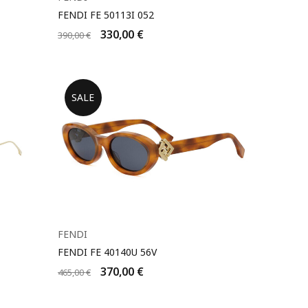
FENDI FE 50113I 052
330,00
€
390,00
€
SALE
FENDI
FENDI FE 40140U 56V
370,00
€
465,00
€