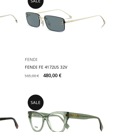
SALE
FENDI
FENDI FE 4172US 32V
480,00
€
565,00
€
SALE