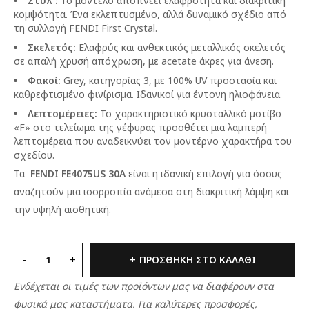
Στυλ :
Το μοντέλο αποπνέει ελαφρότητα και διακριτική
κομψότητα. Ένα εκλεπτυσμένο, αλλά δυναμικό σχέδιο από
τη συλλογή FENDI First Crystal.
Σκελετός:
Ελαφρύς και ανθεκτικός μεταλλικός σκελετός
σε απαλή χρυσή απόχρωση, με acetate άκρες για άνεση.
Φακοί:
Grey, κατηγορίας 3, με 100% UV προστασία και
καθρεφτισμένο φινίρισμα. Ιδανικοί για έντονη ηλιοφάνεια.
Λεπτομέρειες:
Το χαρακτηριστικό κρυσταλλικό μοτίβο
«F» στο τελείωμα της γέφυρας προσθέτει μια λαμπερή
λεπτομέρεια που αναδεικνύει τον μοντέρνο χαρακτήρα του
σχεδίου.
Τα
FENDI FE4075US 30A
είναι η ιδανική επιλογή για όσους
αναζητούν μια ισορροπία ανάμεσα στη διακριτική λάμψη και
την υψηλή αισθητική.
ΠΡΟΣΘΉΚΗ ΣΤΟ ΚΑΛΆΘΙ
Ενδέχεται οι τιμές των προϊόντων μας να διαφέρουν στα
φυσικά μας καταστήματα. Για καλύτερες προσφορές,