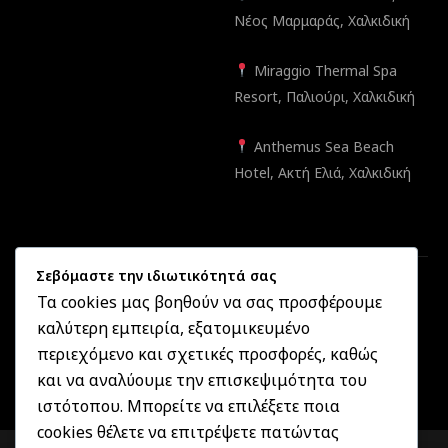
Νέος Μαρμαράς, Χαλκιδική
Miraggio Thermal Spa
Resort, Παλιούρι, Χαλκιδική
Anthemus Sea Beach
Hotel, Ακτή Ελιά, Χαλκιδική
Σεβόμαστε την ιδιωτικότητά σας
Τα cookies μας βοηθούν να σας προσφέρουμε
καλύτερη εμπειρία, εξατομικευμένο
Created by
Informatique.gr
2025 ©
OptikonXpress.com
. All
περιεχόμενο και σχετικές προσφορές, καθώς
rights reserved
και να αναλύουμε την επισκεψιμότητα του
ιστότοπου. Μπορείτε να επιλέξετε ποια
cookies θέλετε να επιτρέψετε πατώντας
COMPARE
(0)