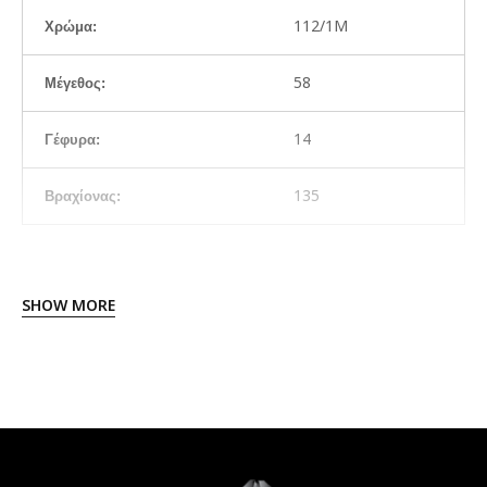
112/1M
Χρώμα:
58
Μέγεθος:
14
Γέφυρα:
135
Βραχίονας:
SHOW MORE