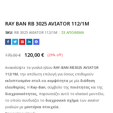
RAY BAN RB 3025 AVIATOR 112/1M
SKU:
RB 3025 AVIATOR 112/1M
ΣΕ ΑΠΌΘΕΜΑ
120,00
€
170,00
€
(
29
% off)
Ανακαλύψτε τα γυαλιά ηλίου
RAY-BAN RB3025 AVIATOR
112/1M
, την απόλυτη επιλογή για όσους επιθυμούν
εκλεπτυσμένο στυλ
και
κομψότητα
με μία
διάθεση
ελευθερίας
. Η
Ray-Ban
, σύμβολο της
ποιότητας
και της
διαχρονικότητας
, παρουσιάζει αυτό το κλασικό μοντέλο,
το οποίο συνδυάζει το
διαχρονικό σχήμα
των aviator
γυαλιών με
μοντέρνα στοιχεία
.