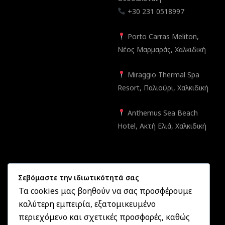
+30 231 0518997
Porto Carras Meliton,
Νέος Μαρμαράς, Χαλκιδική
Miraggio Thermal Spa
Resort, Παλιούρι, Χαλκιδική
Anthemus Sea Beach
Hotel, Ακτή Ελιά, Χαλκιδική
Σεβόμαστε την ιδιωτικότητά σας
Τα cookies μας βοηθούν να σας προσφέρουμε
καλύτερη εμπειρία, εξατομικευμένο
Created by
Informatique.gr
2025 ©
OptikonXpress.com
. All
περιεχόμενο και σχετικές προσφορές, καθώς
rights reserved