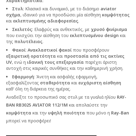
Χαρακτηριστικά:
Στυλ
: Κλασικό και δυναμικό, με το διάσημο
aviator
σχήμα
, ιδανικό για να προσδώσει μία αίσθηση
κομψότητας
και
εκλεπτυσμένης αδιαφορεσίας
.
Σκελετός
: Ελαφρύς και ανθεκτικός, με
χρυσό φινίρισμα
που ενισχύει την αίσθηση του
εκλεπτυσμένου design
και
της
πολυτέλειας
.
Φακοί
:
Ανακλαστικοί φακοί
που προσφέρουν
εξαιρετική ορατότητα
και
προστασία από τις ακτίνες
UV
, ενώ η
ιδανική τους επεξεργασία
παρέχει άριστη
αντοχή στις καιρικές συνθήκες και την καθημερινή χρήση.
Εφαρμογή
: Άνετη και ασφαλής εφαρμογή,
εξασφαλίζοντας
σταθερότητα
και
ευχάριστη αίσθηση
καθ’ όλη τη διάρκεια της ημέρας.
Αναδείξτε το προσωπικό σας στυλ με τα γυαλιά ηλίου
RAY-
BAN RB3025 AVIATOR 112/1M
και απολαύστε την
κομψότητα
και την
υψηλή ποιότητα
που μόνο η
Ray-Ban
μπορεί να προσφέρει!