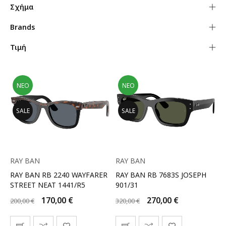
Σχήμα
Brands
Τιμή
ΝΈΟ
ΝΈΟ
SALE
SALE
RAY BAN
RAY BAN
RAY BAN RB 2240 WAYFARER
RAY BAN RB 7683S JOSEPH
STREET NEAT 1441/R5
901/31
170,00
€
270,00
€
200,00
€
320,00
€