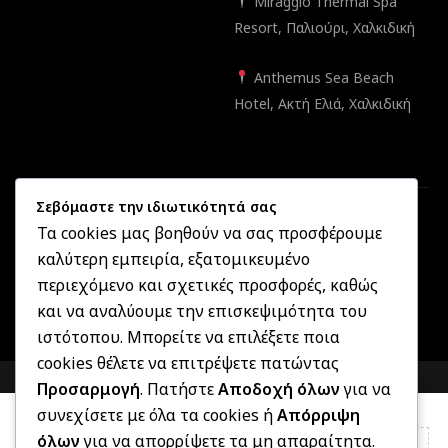
Miraggio Thermal Spa
Resort, Παλιούρι, Χαλκιδική
Anthemus Sea Beach
Hotel, Ακτή Ελιά, Χαλκιδική
Σεβόμαστε την ιδιωτικότητά σας
Τα cookies μας βοηθούν να σας προσφέρουμε
καλύτερη εμπειρία, εξατομικευμένο
Created by
Informatique.gr
2025 ©
OptikonXpress.com
. All
περιεχόμενο και σχετικές προσφορές, καθώς
rights reserved
και να αναλύουμε την επισκεψιμότητα του
ιστότοπου. Μπορείτε να επιλέξετε ποια
cookies θέλετε να επιτρέψετε πατώντας
COMPARE
(0)
Προσαρμογή
. Πατήστε
Αποδοχή όλων
για να
συνεχίσετε με όλα τα cookies ή
Απόρριψη
όλων
για να απορρίψετε τα μη απαραίτητα.