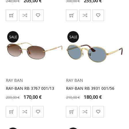
205,00
€
255,00
€
240,00
€
300,00
€
SALE
SALE
RAY BAN
RAY BAN
RAY-BAN RB 3767 001/13
RAY-BAN RB 3931 001/56
170,00
€
180,00
€
200,00
€
210,00
€