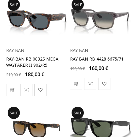
SALE
SALE
RAY BAN
RAY BAN
RAY-BAN RB 0832S MEGA
RAY BAN RB 4428 6675/71
WAYFARER II 902/R5
160,00
€
190,00
€
180,00
€
210,00
€
SALE
SALE