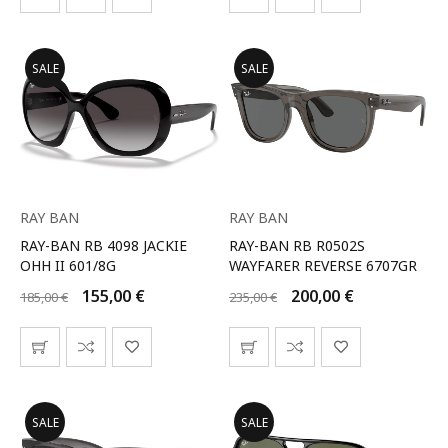
SALE
SALE
RAY BAN
RAY BAN
RAY-BAN RB 4098 JACKIE
RAY-BAN RB R0502S
OHH II 601/8G
WAYFARER REVERSE 6707GR
155,00
€
200,00
€
185,00
€
235,00
€
SALE
SALE