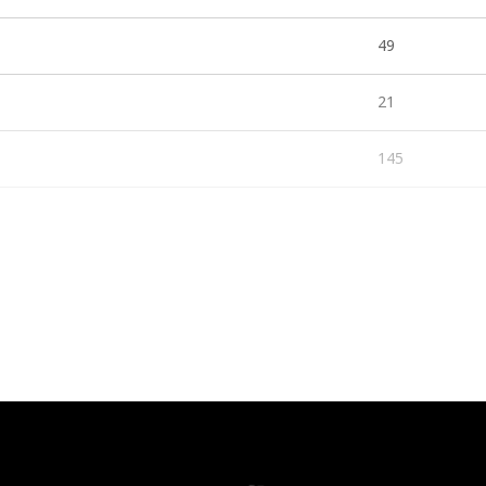
49
21
145