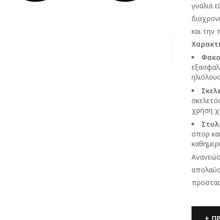
γυαλιά ε
διαχρονι
και την 
Χαρακτη
Φακο
εξασφαλί
ηλιόλουσ
Σκελ
σκελετό
χρήση χ
Στυλ
σπορ κα
καθημερι
Ανανεώσ
απολαύσ
προστασ
Π