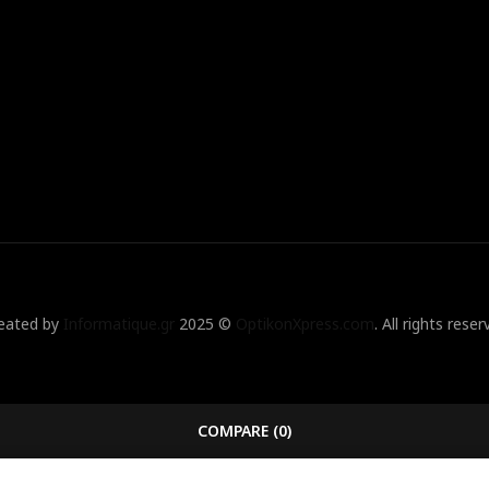
eated by
Informatique.gr
2025 ©
OptikonXpress.com
. All rights reser
COMPARE
(0)