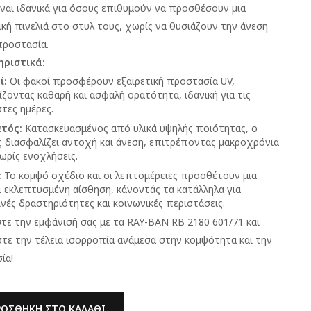
ίναι ιδανικά για όσους επιθυμούν να προσθέσουν μια
κή πινελιά στο στυλ τους, χωρίς να θυσιάζουν την άνεση
προστασία.
ριστικά:
ί:
Οι φακοί προσφέρουν εξαιρετική προστασία UV,
ζοντας καθαρή και ασφαλή ορατότητα, ιδανική για τις
τες ημέρες.
ετός:
Κατασκευασμένος από υλικά υψηλής ποιότητας, ο
ς διασφαλίζει αντοχή και άνεση, επιτρέποντας μακροχρόνια
ωρίς ενοχλήσεις.
:
Το κομψό σχέδιο και οι λεπτομέρειες προσθέτουν μια
ι εκλεπτυσμένη αίσθηση, κάνοντάς τα κατάλληλα για
νές δραστηριότητες και κοινωνικές περιστάσεις.
τε την εμφάνισή σας με τα RAY-BAN RB 2180 601/71 και
τε την τέλεια ισορροπία ανάμεσα στην κομψότητα και την
ία!
ΡΟΣΘΉΚΗ ΣΤΟ ΚΑΛΆΘΙ