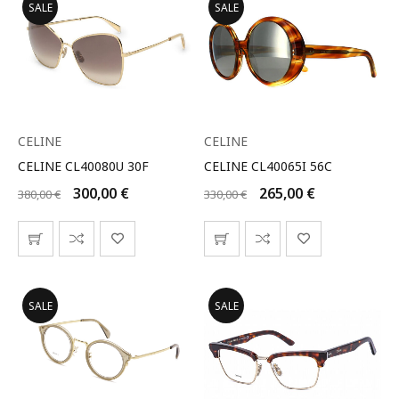
SALE
SALE
CELINE
CELINE
CELINE CL40080U 30F
CELINE CL40065I 56C
300,00
€
265,00
€
380,00
€
330,00
€
SALE
SALE