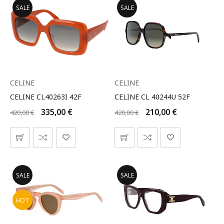
SALE
SALE
CELINE
CELINE
CELINE CL40263I 42F
CELINE CL 40244U 52F
335,00
€
210,00
€
420,00
€
420,00
€
SALE
SALE
HOT