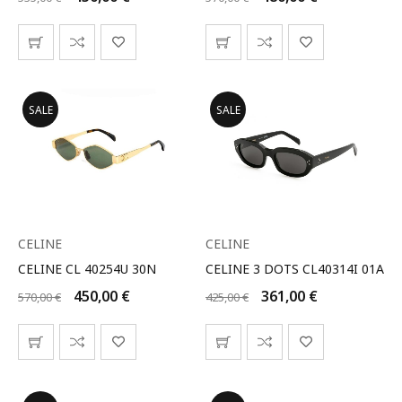
SALE
SALE
CELINE
CELINE
CELINE CL 40254U 30N
CELINE 3 DOTS CL40314I 01A
450,00
€
361,00
€
570,00
€
425,00
€