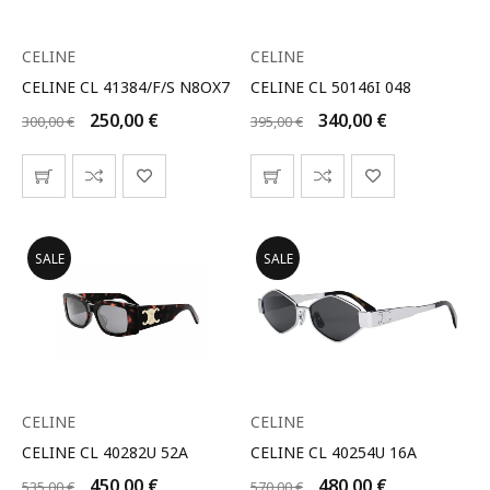
CELINE
CELINE
CELINE CL 41384/F/S N8OX7
CELINE CL 50146I 048
250,00
€
340,00
€
300,00
€
395,00
€
SALE
SALE
CELINE
CELINE
CELINE CL 40282U 52A
CELINE CL 40254U 16A
450,00
€
480,00
€
535,00
€
570,00
€