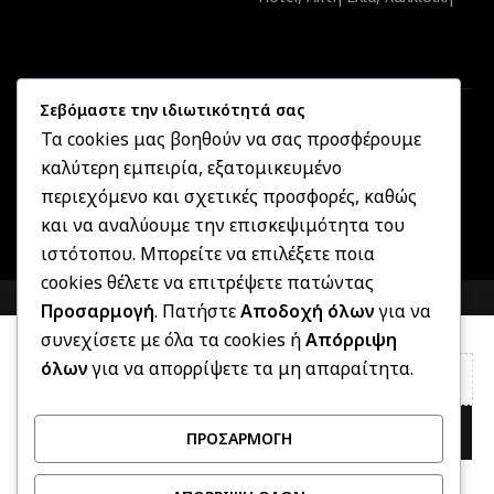
Σεβόμαστε την ιδιωτικότητά σας
Τα cookies μας βοηθούν να σας προσφέρουμε
καλύτερη εμπειρία, εξατομικευμένο
Created by
Informatique.gr
2025 ©
OptikonXpress.com
. All
περιεχόμενο και σχετικές προσφορές, καθώς
rights reserved
και να αναλύουμε την επισκεψιμότητα του
ιστότοπου. Μπορείτε να επιλέξετε ποια
cookies θέλετε να επιτρέψετε πατώντας
COMPARE
(0)
Προσαρμογή
. Πατήστε
Αποδοχή όλων
για να
συνεχίσετε με όλα τα cookies ή
Απόρριψη
όλων
για να απορρίψετε τα μη απαραίτητα.
COMPARE
ΠΡΟΣΑΡΜΟΓΉ
REMOVE ALL PRODUCTS