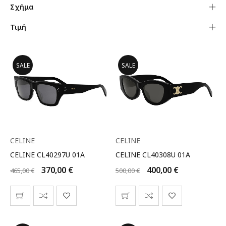
Σχήμα
Τιμή
SALE
SALE
CELINE
CELINE
CELINE CL40297U 01A
CELINE CL40308U 01A
370,00
€
400,00
€
465,00
€
500,00
€