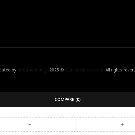
eated by
Informatique.gr
2025 ©
OptikonXpress.com
. All rights reser
COMPARE
(0)