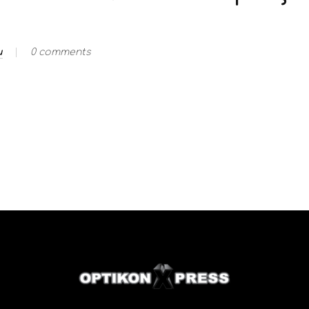
u
0 comments