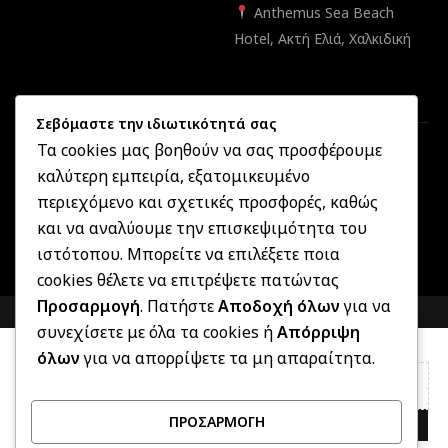
Anthemus Sea Beach
Hotel, Ακτή Ελιά, Χαλκιδική
Σεβόμαστε την ιδιωτικότητά σας
Τα cookies μας βοηθούν να σας προσφέρουμε
καλύτερη εμπειρία, εξατομικευμένο
Created by
Informatique.gr
2025 ©
OptikonXpress.com
. All
περιεχόμενο και σχετικές προσφορές, καθώς
rights reserved
και να αναλύουμε την επισκεψιμότητα του
ιστότοπου. Μπορείτε να επιλέξετε ποια
cookies θέλετε να επιτρέψετε πατώντας
Προσαρμογή
. Πατήστε
Αποδοχή όλων
για να
COMPARE
(0)
συνεχίσετε με όλα τα cookies ή
Απόρριψη
όλων
για να απορρίψετε τα μη απαραίτητα.
ΠΡΟΣΑΡΜΟΓΉ
COMPARE