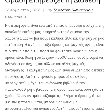
Όραση Επηρεάζει τη Διάθεση
25 Αυγούστου, 2025
by
Theodora Dimitriadou
0 comments
Η οπτική υγεία είναι ένα από τα πιο σημαντικά στοιχεία της
συνολικής ευεξίας μας, επηρεάζοντας όχι μόνο την
ικανότητά μας να βλέπουμε καθαρά, αλλά και την ψυχική μας
κατάσταση. Η σχέση μεταξύ όρασης και ψυχικής υγείας είναι
πιο στενή από ό,τι μπορεί να φανταστεί κανείς. Όταν η
όραση είναι θολή ή υπάρχουν προβλήματα, αυτό μπορεί να
οδηγήσει σε άγχος, κατάθλιψη και άλλες ψυχικές
διαταραχές. Η καθημερινή μας ζωή είναι γεμάτη από οπτικές
προκλήσεις. Από την εργασία μπροστά σε οθόνες
υπολογιστών μέχρι την ανάγνωση βιβλίων ή την
παρακολούθηση τηλεόρασης, η όραση μας είναι συνεχώς σε
χρήση. Όταν αντιμετωπίζουμε προβλήματα όρασης, όπως
μυωπία ή πρεσβυωπία, μπορεί να νιώθουμε
απογοητευμένοι και ανήσυχοι. Αυτή η απογοήτευση μπορεί