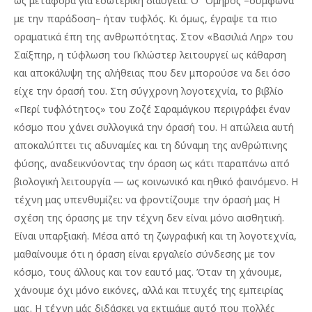
ως μεταφορά για εσωτερική διαύγεια. Ο Όμηρος –σύμφωνα
με την παράδοση– ήταν τυφλός. Κι όμως, έγραψε τα πιο
οραματικά έπη της ανθρωπότητας. Στον «Βασιλιά Ληρ» του
Σαίξπηρ, η τύφλωση του Γκλώστερ λειτουργεί ως κάθαρση
και αποκάλυψη της αλήθειας που δεν μπορούσε να δει όσο
είχε την όρασή του. Στη σύγχρονη λογοτεχνία, το βιβλίο
«Περί τυφλότητος» του Ζοζέ Σαραμάγκου περιγράφει έναν
κόσμο που χάνει συλλογικά την όρασή του. Η απώλεια αυτή
αποκαλύπτει τις αδυναμίες και τη δύναμη της ανθρώπινης
φύσης, αναδεικνύοντας την όραση ως κάτι παραπάνω από
βιολογική λειτουργία — ως κοινωνικό και ηθικό φαινόμενο. Η
τέχνη μας υπενθυμίζει: να φροντίζουμε την όρασή μας Η
σχέση της όρασης με την τέχνη δεν είναι μόνο αισθητική.
Είναι υπαρξιακή. Μέσα από τη ζωγραφική και τη λογοτεχνία,
μαθαίνουμε ότι η όραση είναι εργαλείο σύνδεσης με τον
κόσμο, τους άλλους και τον εαυτό μας. Όταν τη χάνουμε,
χάνουμε όχι μόνο εικόνες, αλλά και πτυχές της εμπειρίας
μας. Η τέχνη μάς διδάσκει να εκτιμάμε αυτό που πολλές