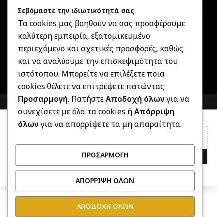
Σεβόμαστε την ιδιωτικότητά σας
Τα cookies μας βοηθούν να σας προσφέρουμε
καλύτερη εμπειρία, εξατομικευμένο
Created by
Informatique.gr
2025 ©
OptikonXpress.com
. All
περιεχόμενο και σχετικές προσφορές, καθώς
rights reserved
και να αναλύουμε την επισκεψιμότητα του
ιστότοπου. Μπορείτε να επιλέξετε ποια
cookies θέλετε να επιτρέψετε πατώντας
Προσαρμογή
. Πατήστε
Αποδοχή όλων
για να
COMPARE
(0)
συνεχίσετε με όλα τα cookies ή
Απόρριψη
όλων
για να απορρίψετε τα μη απαραίτητα.
ΠΡΟΣΑΡΜΟΓΉ
COMPARE
REMOVE ALL PRODUCTS
ΑΠΌΡΡΙΨΗ ΌΛΩΝ
ΑΠΟΔΟΧΉ ΌΛΩΝ