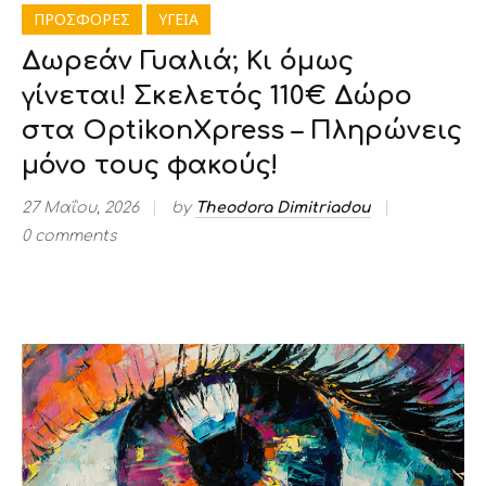
ΠΡΟΣΦΟΡΕΣ
ΥΓΕΙΑ
Δωρεάν Γυαλιά; Κι όμως
γίνεται! Σκελετός 110€ Δώρο
στα OptikonXpress – Πληρώνεις
μόνο τους φακούς!
27 Μαΐου, 2026
by
Theodora Dimitriadou
0 comments