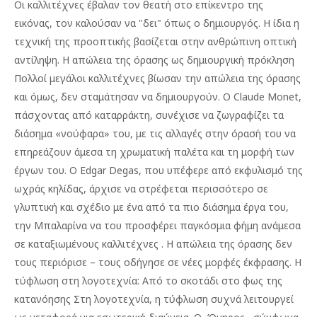
Οι καλλιτέχνες έβαλαν τον θεατή στο επίκεντρο της
εικόνας, τον καλούσαν να "δει" όπως ο δημιουργός. Η ίδια η
τεχνική της προοπτικής βασίζεται στην ανθρώπινη οπτική
αντίληψη. Η απώλεια της όρασης ως δημιουργική πρόκληση
Πολλοί μεγάλοι καλλιτέχνες βίωσαν την απώλεια της όρασης
και όμως, δεν σταμάτησαν να δημιουργούν. Ο Claude Monet,
πάσχοντας από καταρράκτη, συνέχισε να ζωγραφίζει τα
διάσημα «νούφαρα» του, με τις αλλαγές στην όρασή του να
επηρεάζουν άμεσα τη χρωματική παλέτα και τη μορφή των
έργων του. Ο Edgar Degas, που υπέφερε από εκφυλισμό της
ωχράς κηλίδας, άρχισε να στρέφεται περισσότερο σε
γλυπτική και σχέδιο με ένα από τα πιο διάσημα έργα του,
την Μπαλαρίνα να του προσφέρει παγκόσμια φήμη ανάμεσα
σε καταξιωμένους καλλιτέχνες . Η απώλεια της όρασης δεν
τους περιόρισε – τους οδήγησε σε νέες μορφές έκφρασης. Η
τύφλωση στη λογοτεχνία: Από το σκοτάδι στο φως της
κατανόησης Στη λογοτεχνία, η τύφλωση συχνά λειτουργεί