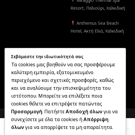
Miraggio Thermal Spa
Resort, Παλιούρι, Χαλκιδική
Anthemus Sea Beach
Hotel, Ακτή Ελιά, Χαλκιδική
Σεβόμαστε την ιδιωτικότητά σας
Τα cookies μας βοηθούν να σας προσφέρουμε
καλύτερη εμπειρία, εξατομικευμένο
Created by
Informatique.gr
2025 ©
OptikonXpress.com
. All
περιεχόμενο και σχετικές προσφορές, καθώς
rights reserved
και να αναλύουμε την επισκεψιμότητα του
ιστότοπου. Μπορείτε να επιλέξετε ποια
cookies θέλετε να επιτρέψετε πατώντας
Προσαρμογή
. Πατήστε
Αποδοχή όλων
για να
COMPARE
(0)
συνεχίσετε με όλα τα cookies ή
Απόρριψη
όλων
για να απορρίψετε τα μη απαραίτητα.