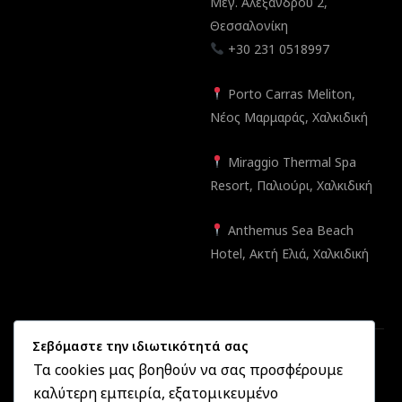
Μεγ. Αλεξάνδρου 2,
Θεσσαλονίκη
+30 231 0518997
Porto Carras Meliton,
Νέος Μαρμαράς, Χαλκιδική
Miraggio Thermal Spa
Resort, Παλιούρι, Χαλκιδική
Anthemus Sea Beach
Hotel, Ακτή Ελιά, Χαλκιδική
Σεβόμαστε την ιδιωτικότητά σας
Τα cookies μας βοηθούν να σας προσφέρουμε
καλύτερη εμπειρία, εξατομικευμένο
Created by
Informatique.gr
2025 ©
OptikonXpress.com
. All