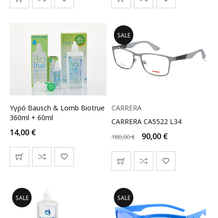
SALE
Υγρό Bausch & Lomb Biotrue
CARRERA
360ml + 60ml
CARRERA CA5522 L34
14,00
€
90,00
€
180,00
€
SALE
SALE