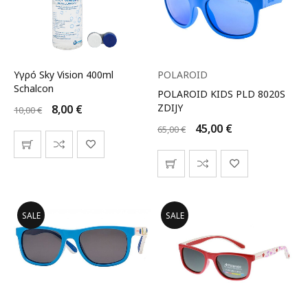
Υγρό Sky Vision 400ml
POLAROID
Schalcon
POLAROID KIDS PLD 8020S
ZDIJY
8,00
€
10,00
€
45,00
€
65,00
€
SALE
SALE