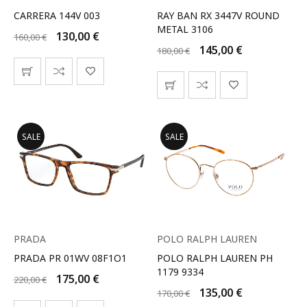
CARRERA 144V 003
RAY BAN RX 3447V ROUND
METAL 3106
130,00
€
160,00
€
145,00
€
180,00
€
SALE
SALE
PRADA
POLO RALPH LAUREN
PRADA PR 01WV 08F1O1
POLO RALPH LAUREN PH
1179 9334
175,00
€
220,00
€
135,00
€
170,00
€