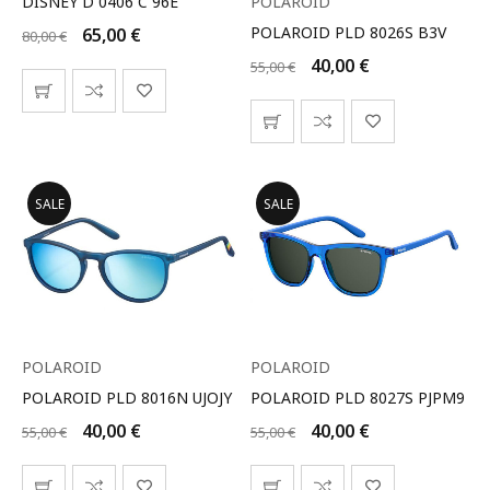
DISNEY D 0406 C 96Ε
POLAROID
POLAROID PLD 8026S B3V
65,00
€
80,00
€
40,00
€
55,00
€
SALE
SALE
POLAROID
POLAROID
POLAROID PLD 8016N UJOJY
POLAROID PLD 8027S PJPM9
40,00
€
40,00
€
55,00
€
55,00
€