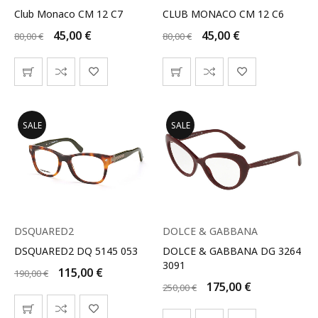
Club Monaco CM 12 C7
CLUB MONACO CM 12 C6
45,00
€
45,00
€
80,00
€
80,00
€
SALE
SALE
DSQUARED2
DOLCE & GABBANA
DSQUARED2 DQ 5145 053
DOLCE & GABBANA DG 3264
3091
115,00
€
190,00
€
175,00
€
250,00
€