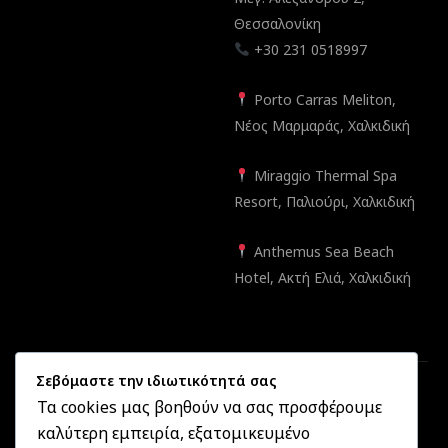
Θεσσαλονίκη
+30 231 0518997
Porto Carras Meliton,
Νέος Μαρμαράς, Χαλκιδική
Miraggio Thermal Spa
Resort, Παλιούρι, Χαλκιδική
Anthemus Sea Beach
Hotel, Ακτή Ελιά, Χαλκιδική
Σεβόμαστε την ιδιωτικότητά σας
Τα cookies μας βοηθούν να σας προσφέρουμε
καλύτερη εμπειρία, εξατομικευμένο
Created by
Informatique.gr
2025 ©
OptikonXpress.com
. All