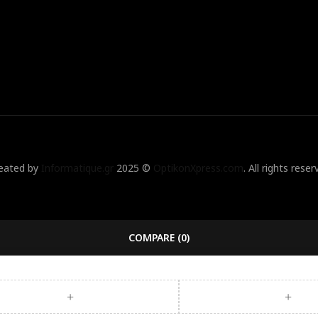
eated by
Informatique.gr
2025 ©
OptikonXpress.com
. All rights reser
COMPARE
(0)