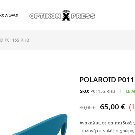
κοινωνία
D P0115S RHB
POLAROID P011
SKU:
P0115S RHB
ΣΕ 
65,00
€
(
80,00
€
Ανακαλύψτε τα παιδικά γ
επιλογή σε γαλάζιο χρώμα,