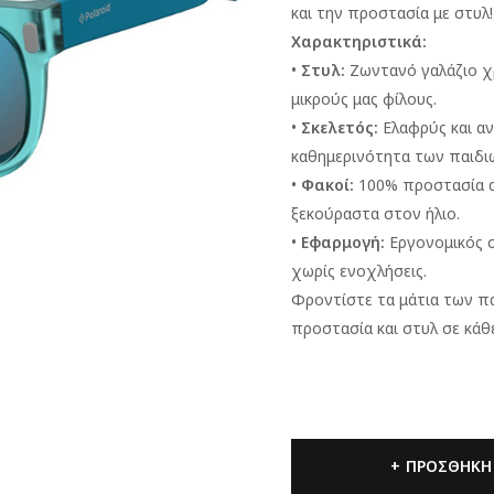
και την προστασία με στυλ!
Χαρακτηριστικά:
•
Στυλ:
Ζωντανό γαλάζιο χρ
μικρούς μας φίλους.
•
Σκελετός:
Ελαφρύς και αν
καθημερινότητα των παιδι
•
Φακοί:
100% προστασία απ
ξεκούραστα στον ήλιο.
•
Εφαρμογή:
Εργονομικός σ
χωρίς ενοχλήσεις.
Φροντίστε τα μάτια των πα
προστασία και στυλ σε κάθ
ΠΡΟΣΘΉΚΗ 