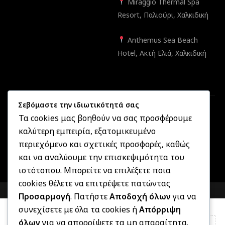
Miraggio Thermal Spa
Resort, Παλιούρι, Χαλκιδική
Anthemus Sea Beach
Hotel, Ακτή Ελιά, Χαλκιδική
Σεβόμαστε την ιδιωτικότητά σας
Τα cookies μας βοηθούν να σας προσφέρουμε
καλύτερη εμπειρία, εξατομικευμένο
Created by
Informatique.gr
2025 ©
OptikonXpress.com
. All
περιεχόμενο και σχετικές προσφορές, καθώς
rights reserved
και να αναλύουμε την επισκεψιμότητα του
ιστότοπου. Μπορείτε να επιλέξετε ποια
cookies θέλετε να επιτρέψετε πατώντας
COMPARE
(0)
Προσαρμογή
. Πατήστε
Αποδοχή όλων
για να
συνεχίσετε με όλα τα cookies ή
Απόρριψη
όλων
για να απορρίψετε τα μη απαραίτητα.