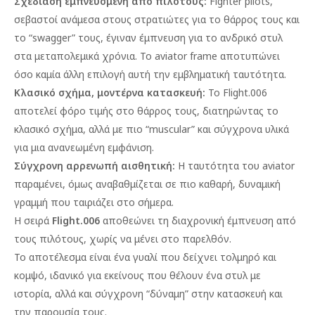
Σχεδίαση εμπνευσμένη από πιλότους:
Fighter
pilots,
σεβαστοί
ανάμεσα
στους
στρατιώτες
για
το
θάρρος
τους
και
το
“swagger”
τους,
έγιναν
έμπνευση
για
το
ανδρικό
στυλ
στα
μεταπολεμικά
χρόνια.
Το
aviator
frame
αποτυπώνει
όσο
καμία
άλλη
επιλογή
αυτή
την
εμβληματική
ταυτότητα.
Κλασικό σχήμα, μοντέρνα κατασκευή:
Το
Flight.006
αποτελεί
φόρο
τιμής
στο
θάρρος
τους,
διατηρώντας
το
κλασικό
σχήμα,
αλλά
με
πιο
“muscular”
και
σύγχρονα
υλικά
για
μια
ανανεωμένη
εμφάνιση.
Σύγχρονη αρρενωπή αισθητική:
Η
ταυτότητα
του
aviator
παραμένει,
όμως
αναβαθμίζεται
σε
πιο
καθαρή,
δυναμική
γραμμή
που
ταιριάζει
στο
σήμερα.
Η
σειρά
Flight.006
αποθεώνει
τη
διαχρονική
έμπνευση
από
τους
πιλότους,
χωρίς
να
μένει
στο
παρελθόν.
Το
αποτέλεσμα
είναι
ένα
γυαλί
που
δείχνει
τολμηρό
και
κομψό,
ιδανικό
για
εκείνους
που
θέλουν
ένα
στυλ
με
ιστορία,
αλλά
και
σύγχρονη
“δύναμη”
στην
κατασκευή
και
την
παρουσία
τους.