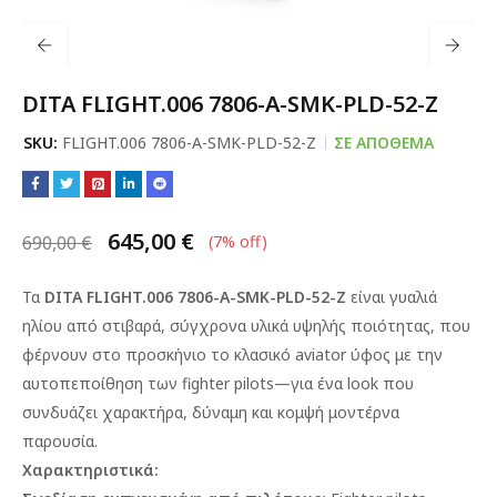
DITA FLIGHT.006 7806-A-SMK-PLD-52-Z
SKU:
FLIGHT.006 7806-A-SMK-PLD-52-Z
ΣΕ ΑΠΌΘΕΜΑ
645,00
€
690,00
€
(
7
% off)
Τα
DITA FLIGHT.006 7806-A-SMK-PLD-52-Z
είναι
γυαλιά
ηλίου
από
στιβαρά,
σύγχρονα
υλικά
υψηλής
ποιότητας,
που
φέρνουν
στο
προσκήνιο
το
κλασικό
aviator
ύφος
με
την
αυτοπεποίθηση
των
fighter
pilots—για
ένα
look
που
συνδυάζει
χαρακτήρα,
δύναμη
και
κομψή
μοντέρνα
παρουσία.
Χαρακτηριστικά: