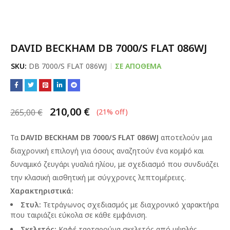
DAVID BECKHAM DB 7000/S FLAT 086WJ
SKU:
DB 7000/S FLAT 086WJ
ΣΕ ΑΠΌΘΕΜΑ
210,00
€
265,00
€
(
21
% off)
Τα
DAVID BECKHAM DB 7000/S FLAT 086WJ
αποτελούν μια
διαχρονική επιλογή για όσους αναζητούν ένα κομψό και
δυναμικό ζευγάρι γυαλιά ηλίου, με σχεδιασμό που συνδυάζει
την κλασική αισθητική με σύγχρονες λεπτομέρειες.
Χαρακτηριστικά:
Στυλ:
Τετράγωνος σχεδιασμός με διαχρονικό χαρακτήρα
που ταιριάζει εύκολα σε κάθε εμφάνιση.
Σκελετός:
Καφέ ταρταρούγα σκελετός από υψηλής