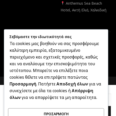
Anthemus Sea Beach
Hotel, Ακτή Ελιά, Χαλκιδική
Σεβόμαστε την ιδιωτικότητά σας
Τα cookies μας βοηθούν να σας προσφέρουμε
καλύτερη εμπειρία, εξατομικευμένο
Created by
Informatique.gr
2025 ©
OptikonXpress.com
. All
περιεχόμενο και σχετικές προσφορές, καθώς
rights reserved
και να αναλύουμε την επισκεψιμότητα του
ιστότοπου. Μπορείτε να επιλέξετε ποια
cookies θέλετε να επιτρέψετε πατώντας
COMPARE
(0)
Προσαρμογή
. Πατήστε
Αποδοχή όλων
για να
συνεχίσετε με όλα τα cookies ή
Απόρριψη
όλων
για να απορρίψετε τα μη απαραίτητα.
COMPARE
ΠΡΟΣΑΡΜΟΓΉ