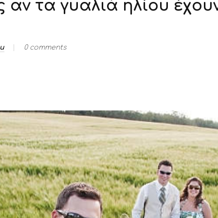
 αν τα γυαλιά ηλίου έχου
ou
0 comments